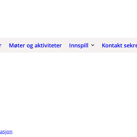
r
Møter og aktiviteter
Innspill
Kontakt sekre
asjon