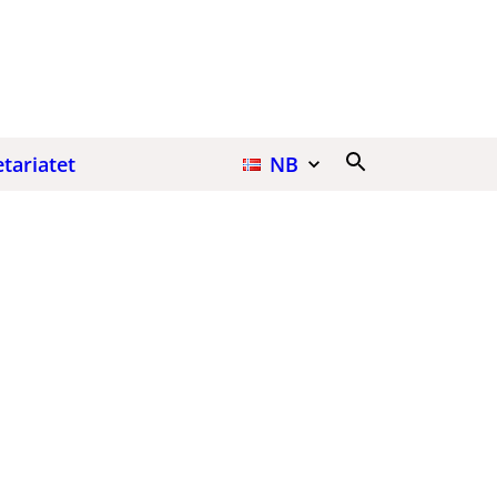
Søk
tariatet
NB