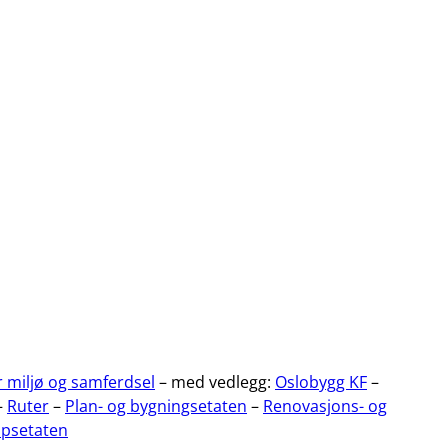
r miljø og samferdsel
– med vedlegg:
Oslobygg KF
–
–
Ruter
–
Plan- og bygningsetaten
–
Renovasjons- og
øpsetaten