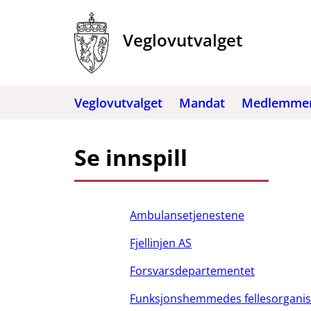
Hopp
til
Veglovutvalget
innhold
Veglovutvalget
Mandat
Medlemme
Se innspill
Ambulansetjenestene
Fjellinjen AS
Forsvarsdepartementet
Funksjonshemmedes fellesorganis